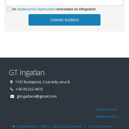
Az
Adatkezelési tájékoztatót
elolvastam és elfogadom.
Üzenet küldése
GT Ingatlan
1132 Budapest, Csanády utca 8.
+36 30 222-4615
gtingatlan4@gmail.com
Impresszum
Adatkezelés
|
|
»
»
»
Ingatlanok
Hitel
Jelzálog alapú hitelek
Személyi kölcsön