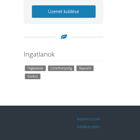
Üzenet küldése
Ingatlanok
Téglalakás
Üzlethelyiség
Nyaraló
Garázs
Impresszum
Adatkezelés