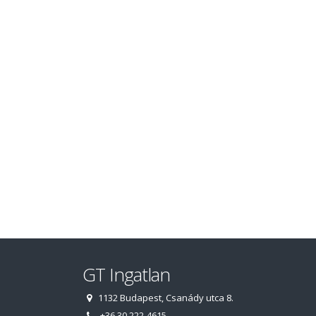
GT Ingatlan
1132 Budapest, Csanády utca 8.
+36 30 222-4615