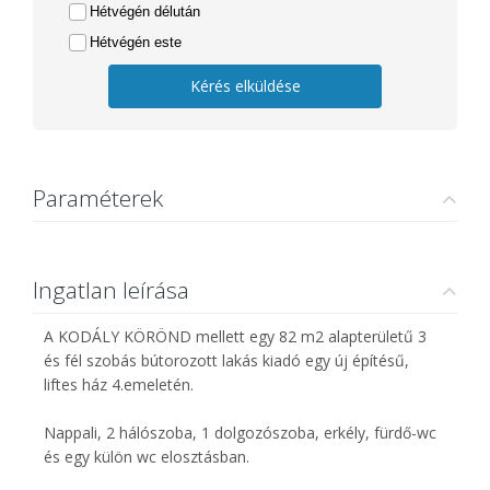
Hétvégén délután
Hétvégén este
Kérés elküldése
Paraméterek
Ingatlan leírása
A KODÁLY KÖRÖND mellett egy 82 m2 alapterületű 3
és fél szobás bútorozott lakás kiadó egy új építésű,
liftes ház 4.emeletén.
Nappali, 2 hálószoba, 1 dolgozószoba, erkély, fürdő-wc
és egy külön wc elosztásban.