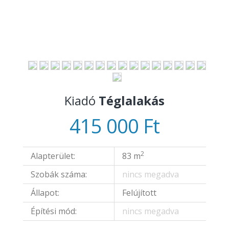
Kiadó
Téglalakás
415 000 Ft
2
Alapterület:
83 m
Szobák száma:
nincs megadva
Állapot:
Felújított
Építési mód:
nincs megadva