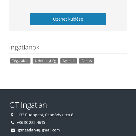
Üzenet küldése
Ingatlanok
Téglalakás
Üzlethelyiség
Nyaraló
Garázs
GT Ingatlan
1132 Budapest, Csanády utca 8.
+36 30 222-4615
gtingatlan4@gmail.com