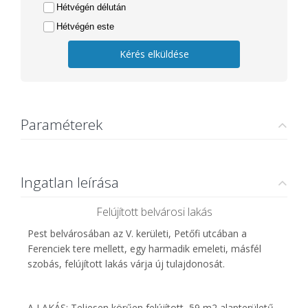
Hétvégén délután
Hétvégén este
Kérés elküldése
Paraméterek
Ingatlan leírása
Felújított belvárosi lakás
Pest belvárosában az V. kerületi, Petőfi utcában a
Ferenciek tere mellett, egy harmadik emeleti, másfél
szobás, felújított lakás várja új tulajdonosát.
A LAKÁS: Teljesen körűen felújított, 59 m2 alapterületű,