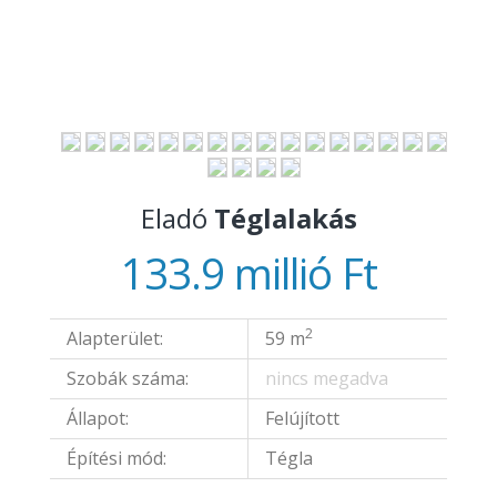
Eladó
Téglalakás
133.9 millió Ft
2
Alapterület:
59 m
Szobák száma:
nincs megadva
Állapot:
Felújított
Építési mód:
Tégla