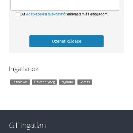
Az
Adatkezelési tájékoztatót
elolvastam és elfogadom.
Üzenet küldése
Ingatlanok
Téglalakás
Üzlethelyiség
Nyaraló
Garázs
GT Ingatlan