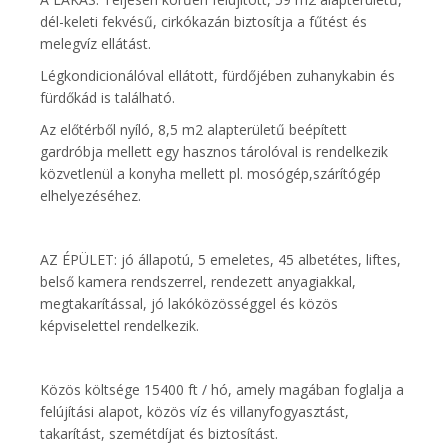
dél-keleti fekvésű, cirkókazán biztosítja a fűtést és
melegvíz ellátást.
Légkondicionálóval ellátott, fürdőjében zuhanykabin és
fürdőkád is található.
Az előtérből nyíló, 8,5 m2 alapterületű beépített
gardróbja mellett egy hasznos tárolóval is rendelkezik
közvetlenül a konyha mellett pl. mosógép,szárítógép
elhelyezéséhez.
AZ ÉPÜLET: jó állapotú, 5 emeletes, 45 albetétes, liftes,
belső kamera rendszerrel, rendezett anyagiakkal,
megtakarítással, jó lakóközösséggel és közös
képviselettel rendelkezik.
Közös költsége 15400 ft / hó, amely magában foglalja a
felújítási alapot, közös víz és villanyfogyasztást,
takarítást, szemétdíjat és biztosítást.