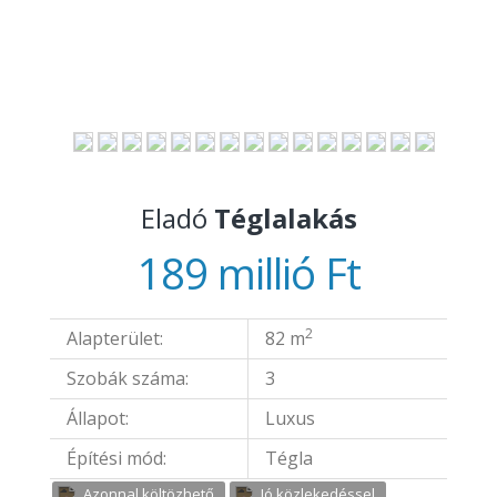
Eladó
Téglalakás
189 millió Ft
2
Alapterület:
82 m
Szobák száma:
3
Állapot:
Luxus
Építési mód:
Tégla
Azonnal költözhető
Jó közlekedéssel