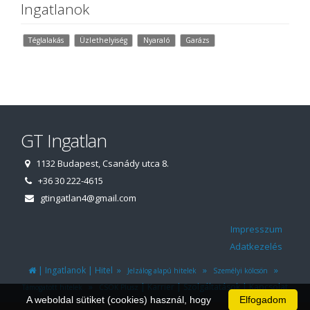
Ingatlanok
Téglalakás
Üzlethelyiség
Nyaraló
Garázs
GT Ingatlan
1132 Budapest, Csanády utca 8.
+36 30 222-4615
gtingatlan4@gmail.com
Impresszum
Adatkezelés
|
|
»
»
»
Ingatlanok
Hitel
Jelzálog alapú hitelek
Személyi kölcsön
»
|
|
|
Karrier
Szolgáltatások
Kapcsolat
Támogatott hitelek
CSOK Plusz
A weboldal sütiket (cookies) használ, hogy
Elfogadom