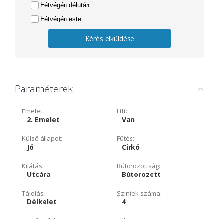
Hétvégén délután
Hétvégén este
Kérés elküldése
Paraméterek
Emelet:
Lift:
2. Emelet
Van
Külső állapot:
Fűtés:
Jó
Cirkó
Kilátás:
Bútorozottság:
Utcára
Bútorozott
Tájolás:
Szintek száma:
Délkelet
4