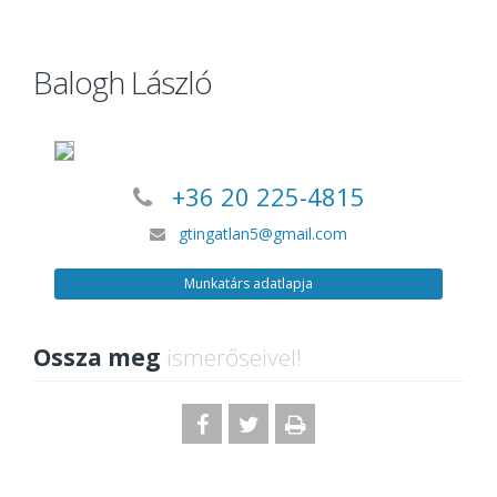
Balogh László
+36 20 225-4815
gtingatlan5@gmail.com
Munkatárs adatlapja
Ossza meg
ismerőseivel!