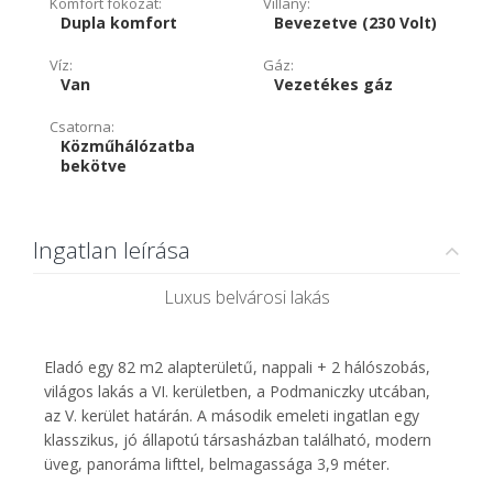
Komfort fokozat:
Villany:
Dupla komfort
Bevezetve (230 Volt)
Víz:
Gáz:
Van
Vezetékes gáz
Csatorna:
Közműhálózatba
bekötve
Ingatlan leírása
Luxus belvárosi lakás
Eladó egy 82 m2 alapterületű, nappali + 2 hálószobás,
világos lakás a VI. kerületben, a Podmaniczky utcában,
az V. kerület határán. A második emeleti ingatlan egy
klasszikus, jó állapotú társasházban található, modern
üveg, panoráma lifttel, belmagassága 3,9 méter.