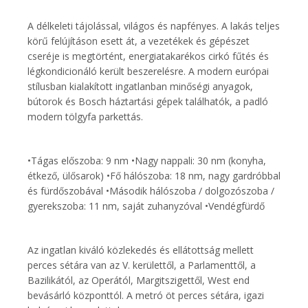
A délkeleti tájolással, világos és napfényes. A lakás teljes
körű felújításon esett át, a vezetékek és gépészet
cseréje is megtörtént, energiatakarékos cirkó fűtés és
légkondicionáló került beszerelésre. A modern európai
stílusban kialakított ingatlanban minőségi anyagok,
bútorok és Bosch háztartási gépek találhatók, a padló
modern tölgyfa parkettás.
•Tágas előszoba: 9 nm •Nagy nappali: 30 nm (konyha,
étkező, ülősarok) •Fő hálószoba: 18 nm, nagy gardróbbal
és fürdőszobával •Második hálószoba / dolgozószoba /
gyerekszoba: 11 nm, saját zuhanyzóval •Vendégfürdő
Az ingatlan kiváló közlekedés és ellátottság mellett
perces sétára van az V. kerülettől, a Parlamenttől, a
Bazilikától, az Operától, Margitszigettől, West end
bevásárló központtól. A metró öt perces sétára, igazi