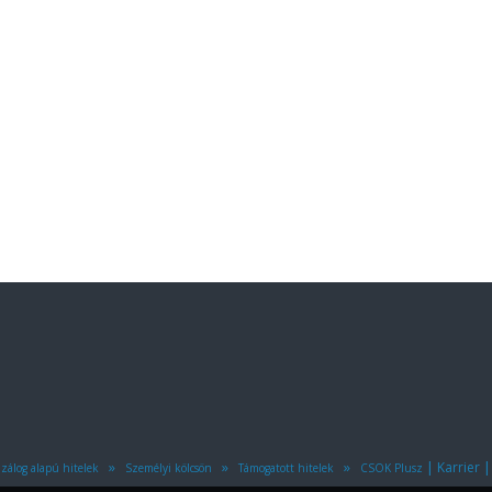
»
»
»
|
Karrier
zálog alapú hitelek
Személyi kölcsön
Támogatott hitelek
CSOK Plusz