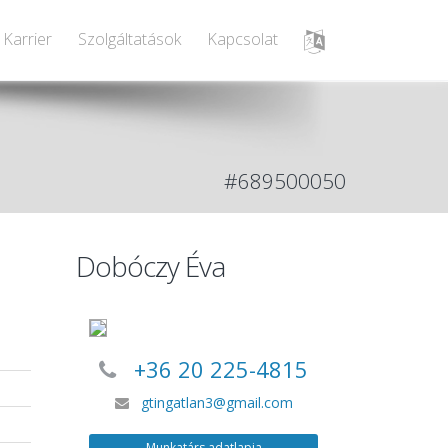
Karrier
Szolgáltatások
Kapcsolat
#689500050
Dobóczy Éva
t
+36 20 225-4815
gtingatlan3@gmail.com
a
Munkatárs adatlapja