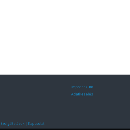
Impresszum
Adatkezelés
|
|
Szolgáltatások
Kapcsolat