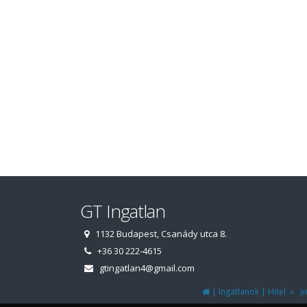
GT Ingatlan
1132 Budapest, Csanády utca 8.
+36 30 222-4615
gtingatlan4@gmail.com
|
|
»
Ingatlanok
Hitel
Jel