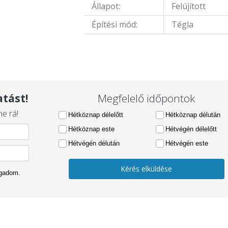
Állapot:
Felújított
Építési mód:
Tégla
tást!
Megfelelő időpontok
e rá!
Hétköznap délelőtt
Hétköznap délután
Hétköznap este
Hétvégén délelőtt
Hétvégén délután
Hétvégén este
Kérés elküldése
ogadom.