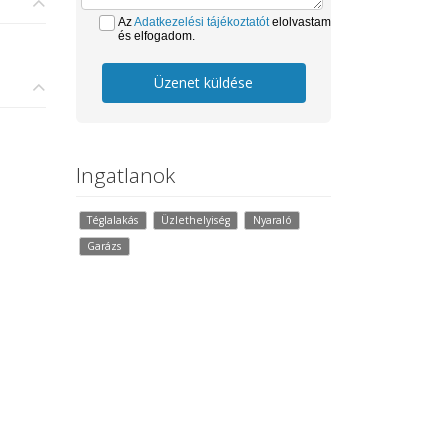
Az
Adatkezelési tájékoztatót
elolvastam
és elfogadom.
Üzenet küldése
Ingatlanok
Téglalakás
Üzlethelyiség
Nyaraló
Garázs