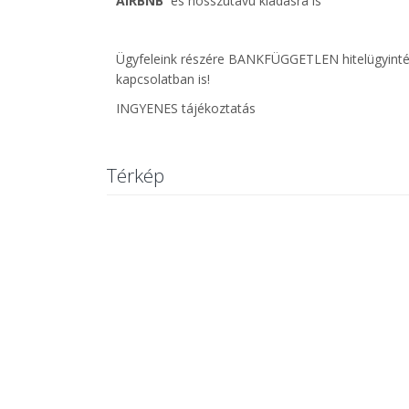
AIRBNB
és hosszútávú kiadásra is
Ügyfeleink részére BANKFÜGGETLEN hitelügyintéző 
kapcsolatban is!
INGYENES tájékoztatás
Térkép