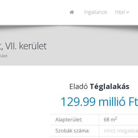
Ingatlanok
Hitel
 VII. kerület
rület
Eladó
Téglalakás
129.99 millió F
2
Alapterület:
68 m
Szobák száma:
nincs megadv